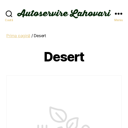
Autoservire
Caută
Meniu
Lahovari
Prima pagină
/ Desert
Desert