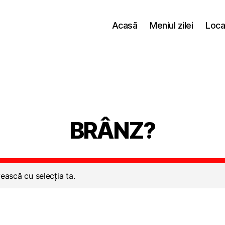
Acasă
Meniul zilei
Loca
BRÂNZ?
ească cu selecția ta.