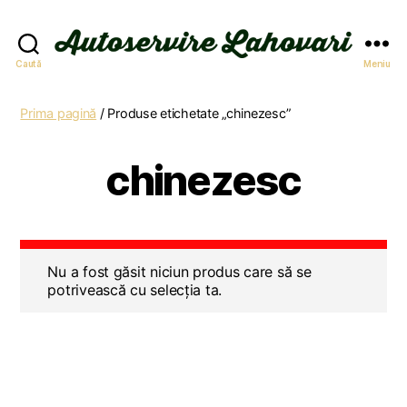
Autoservire
Caută
Meniu
Lahovari
Prima pagină
/ Produse etichetate „chinezesc”
chinezesc
Nu a fost găsit niciun produs care să se
potrivească cu selecția ta.