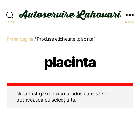
Autoservire
Caută
Meniu
Lahovari
Prima pagină
/ Produse etichetate „placinta”
placinta
Nu a fost găsit niciun produs care să se
potrivească cu selecția ta.