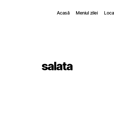
Acasă
Meniul zilei
Loca
salata