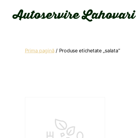
Autoservire
Lahovari
Prima pagină
/ Produse etichetate „salata”