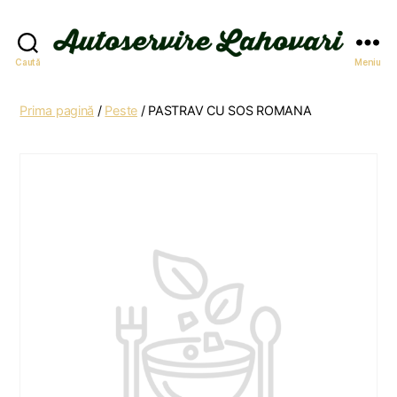
Autoservire
Caută
Meniu
Lahovari
Prima pagină
/
Peste
/ PASTRAV CU SOS ROMANA