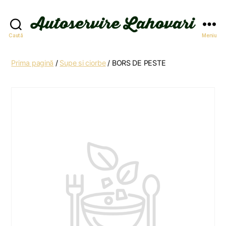
Autoservire
Caută
Meniu
Lahovari
Prima pagină
/
Supe si ciorbe
/ BORS DE PESTE