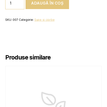
ADAUGĂ ÎN COȘ
BORS
DE
PESTE
SKU:
007
Categorie:
Supe si ciorbe
Produse similare