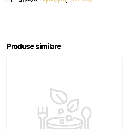
SKU:
054
Categorii:
Preparate post
,
Supe si ciorbe
Produse similare