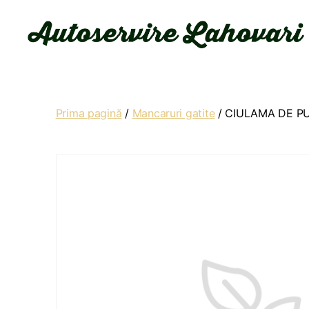
Autoservire
Lahovari
Prima pagină
/
Mancaruri gatite
/ CIULAMA DE PU