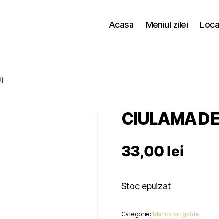
Acasă
Meniul zilei
Loca
I
CIULAMA DE
33,00
lei
Stoc epuizat
Categorie:
Mancaruri gatite