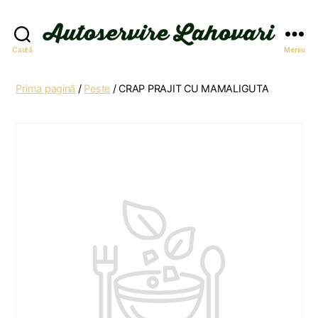
Autoservire
Caută
Meniu
Lahovari
Prima pagină
/
Peste
/ CRAP PRAJIT CU MAMALIGUTA