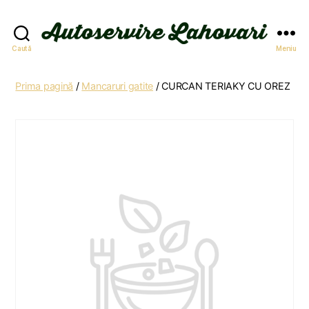
Autoservire
Caută
Meniu
Lahovari
Prima pagină
/
Mancaruri gatite
/ CURCAN TERIAKY CU OREZ