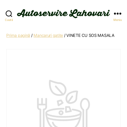
Autoservire
Caută
Meniu
Lahovari
Prima pagină
/
Mancaruri gatite
/ VINETE CU SOS MASALA