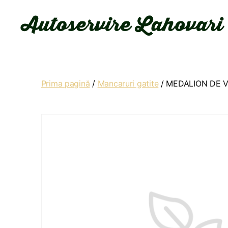
Autoservire
Lahovari
Prima pagină
/
Mancaruri gatite
/ MEDALION DE V