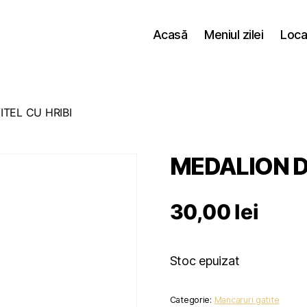
Acasă
Meniul zilei
Loca
ITEL CU HRIBI
MEDALION DE
30,00
lei
Stoc epuizat
Categorie:
Mancaruri gatite