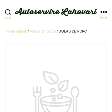
Autoservire
Caută
Meniu
Lahovari
Prima pagină
/
Mancaruri gatite
/ GULAS DE PORC