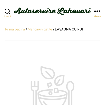
Autoservire
Caută
Meniu
Lahovari
Prima pagină
/
Mancaruri gatite
/ LASAGNA CU PUI