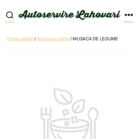
Autoservire
Caută
Meniu
Lahovari
Prima pagină
/
Mancaruri gatite
/ MUSACA DE LEGUME