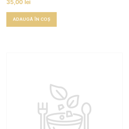
35,00
lei
ADAUGĂ ÎN COȘ