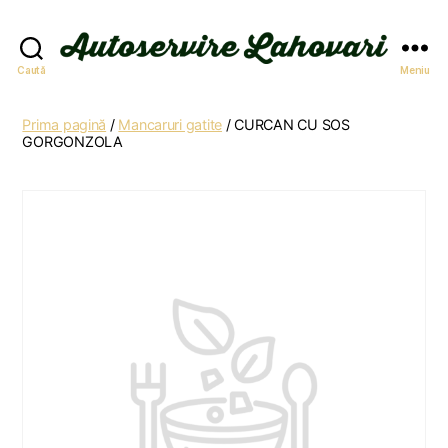
Autoservire
Caută
Meniu
Lahovari
Prima pagină
/
Mancaruri gatite
/ CURCAN CU SOS
GORGONZOLA