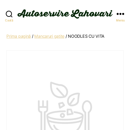
Autoservire
Caută
Meniu
Lahovari
Prima pagină
/
Mancaruri gatite
/ NOODLES CU VITA