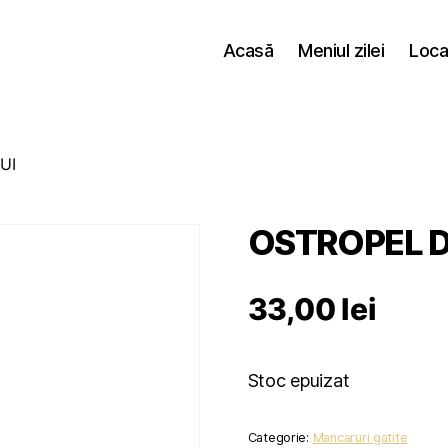
Acasă
Meniul zilei
Loca
UI
OSTROPEL D
33,00
lei
Stoc epuizat
Categorie:
Mancaruri gatite