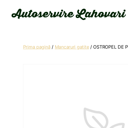
Autoservire
Lahovari
Prima pagină
/
Mancaruri gatite
/ OSTROPEL DE P