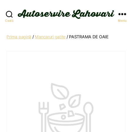
Autoservire
Caută
Meniu
Lahovari
Prima pagină
/
Mancaruri gatite
/ PASTRAMA DE OAIE