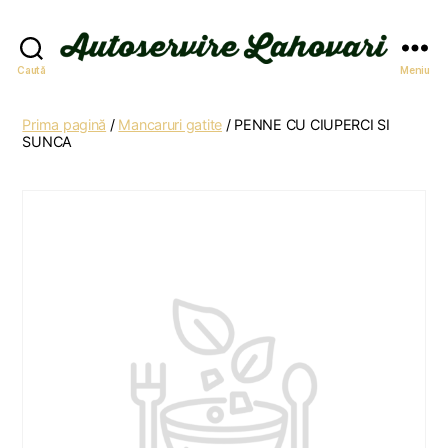
Autoservire
Caută
Meniu
Lahovari
Prima pagină
/
Mancaruri gatite
/ PENNE CU CIUPERCI SI
SUNCA