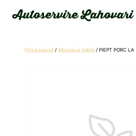
Autoservire
Lahovari
Prima pagină
/
Mancaruri gatite
/ PIEPT PORC LA