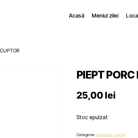
Acasă
Meniul zilei
Loca
 CUPTOR
PIEPT PORC
25,00
lei
Stoc epuizat
Categorie:
Mancaruri gatite