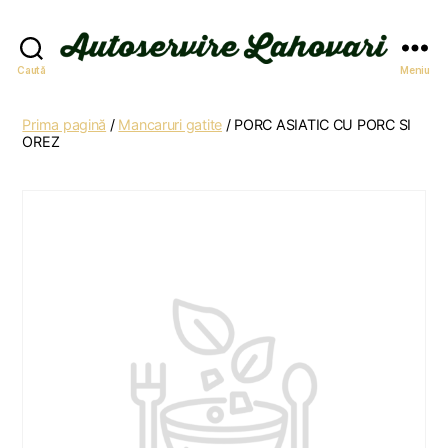
Autoservire
Caută
Meniu
Lahovari
Prima pagină
/
Mancaruri gatite
/ PORC ASIATIC CU PORC SI
OREZ