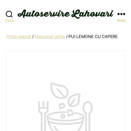
Autoservire
Caută
Meniu
Lahovari
Prima pagină
/
Mancaruri gatite
/ PUI LEMONE CU CAPERE