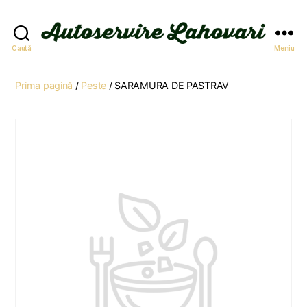
Autoservire
Caută
Meniu
Lahovari
Prima pagină
/
Peste
/ SARAMURA DE PASTRAV