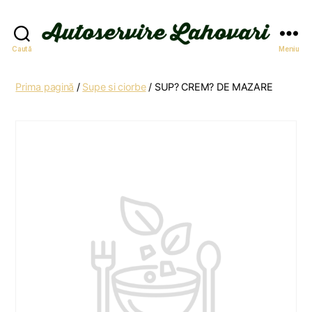
Autoservire
Caută
Meniu
Lahovari
Prima pagină
/
Supe si ciorbe
/ SUP? CREM? DE MAZARE