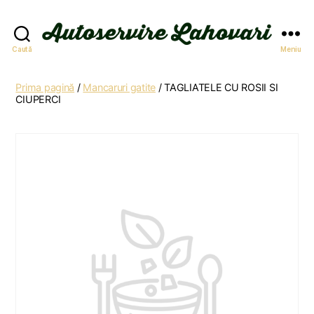
Autoservire
Caută
Meniu
Lahovari
Prima pagină
/
Mancaruri gatite
/ TAGLIATELE CU ROSII SI
CIUPERCI