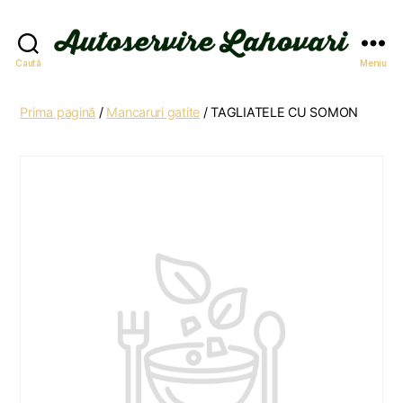
Autoservire
Caută
Meniu
Lahovari
Prima pagină
/
Mancaruri gatite
/ TAGLIATELE CU SOMON