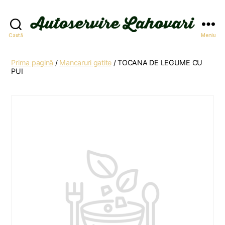
Autoservire
Caută
Meniu
Lahovari
Prima pagină
/
Mancaruri gatite
/ TOCANA DE LEGUME CU
PUI