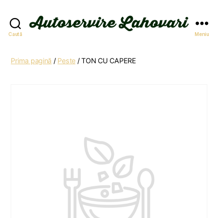
Autoservire
Caută
Meniu
Lahovari
Prima pagină
/
Peste
/ TON CU CAPERE