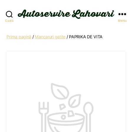
Autoservire
Caută
Meniu
Lahovari
Prima pagină
/
Mancaruri gatite
/ PAPRIKA DE VITA