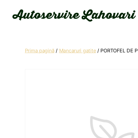
Autoservire
Lahovari
Prima pagină
/
Mancaruri gatite
/ PORTOFEL DE P