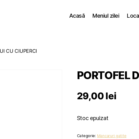
Acasă
Meniul zilei
Loca
UI CU CIUPERCI
PORTOFEL DE
29,00
lei
Stoc epuizat
Categorie:
Mancaruri gatite