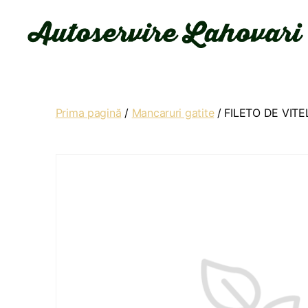
Autoservire
Lahovari
Prima pagină
/
Mancaruri gatite
/ FILETO DE VIT