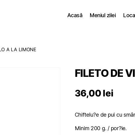
Acasă
Meniul zilei
Loca
ELO A LA LIMONE
FILETO DE V
36,00
lei
Chiftelu?e de pui cu smân
Minim 200 g. / por?ie.