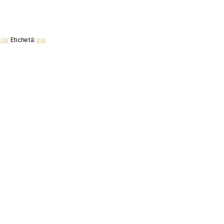
ite
Etichetă:
pui