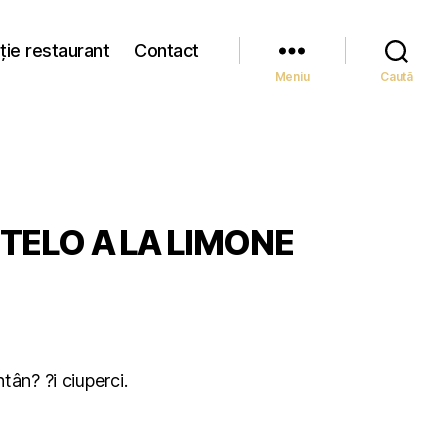
ție restaurant
Contact
Meniu
Caută
ITELO A LA LIMONE
tân? ?i ciuperci.