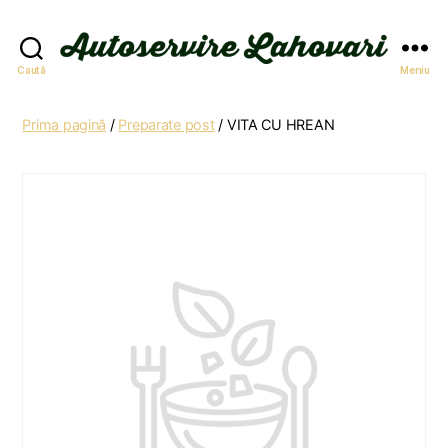
Autoservire
Caută
Meniu
Lahovari
Prima pagină
/
Preparate post
/ VITA CU HREAN