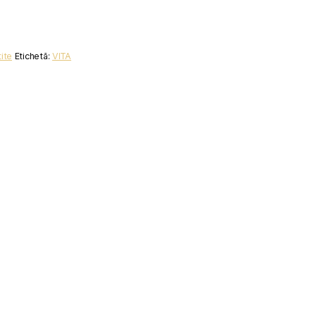
ite
Etichetă:
VITA