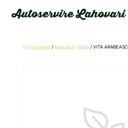
Autoservire
Lahovari
Prima pagină
/
Mancaruri gatite
/ VITA ARABEAS