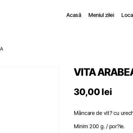
Acasă
Meniul zilei
Loca
CA
VITA ARABE
30,00
lei
Mâncare de vit? cu urechi
Minim 200 g. / por?ie.