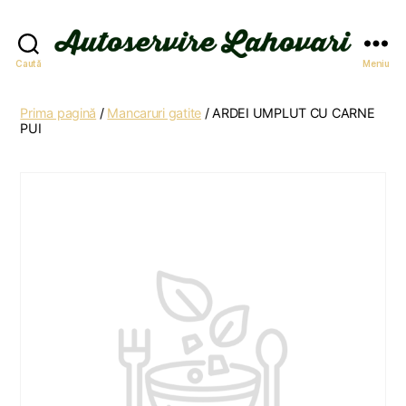
Autoservire
Caută
Meniu
Lahovari
Prima pagină
/
Mancaruri gatite
/ ARDEI UMPLUT CU CARNE
PUI