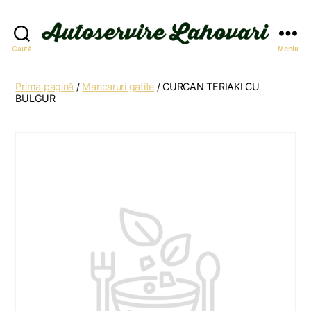
Autoservire
Caută
Meniu
Lahovari
Prima pagină
/
Mancaruri gatite
/ CURCAN TERIAKI CU
BULGUR