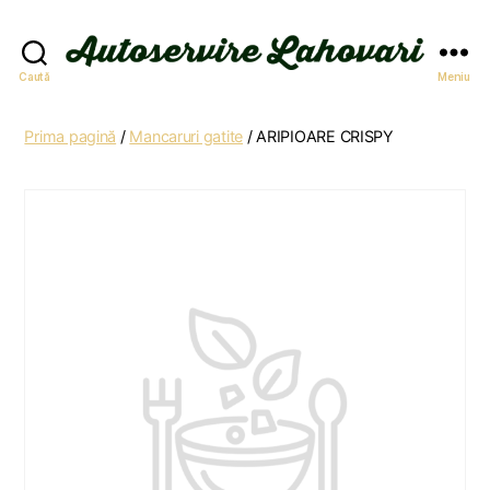
Autoservire
Caută
Meniu
Lahovari
Prima pagină
/
Mancaruri gatite
/ ARIPIOARE CRISPY