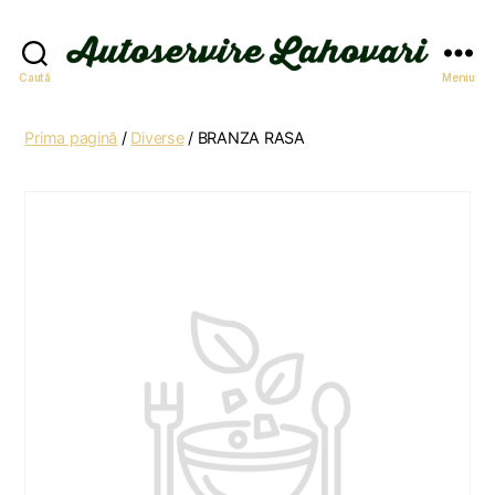
Autoservire
Caută
Meniu
Lahovari
Prima pagină
/
Diverse
/ BRANZA RASA