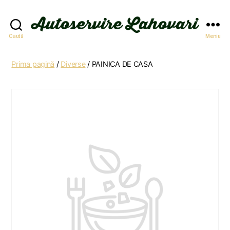
Autoservire
Caută
Meniu
Lahovari
Prima pagină
/
Diverse
/ PAINICA DE CASA