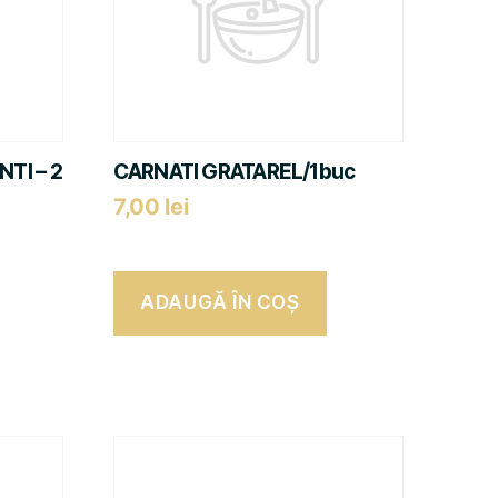
TI – 2
CARNATI GRATAREL/1buc
7,00
lei
ADAUGĂ ÎN COȘ