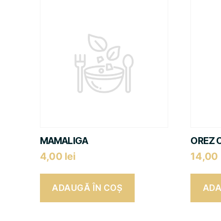
MAMALIGA
OREZ 
4,00
lei
14,00
ADAUGĂ ÎN COȘ
ADA