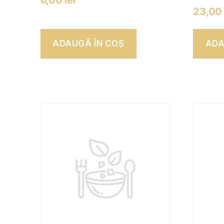
6,00
lei
23,0
ADAUGĂ ÎN COȘ
ADA