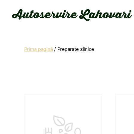
Autoservire
Lahovari
Prima pagină
/ Preparate zilnice