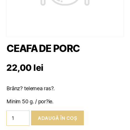
CEAFA DE PORC
22,00
lei
Brânz? telemea ras?.
Minim 50 g. / por?ie.
Cantitate
ADAUGĂ ÎN COȘ
CEAFA
DE