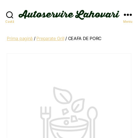
Autoservire
Caută
Meniu
Lahovari
Prima pagină
/
Preparate Grill
/ CEAFA DE PORC