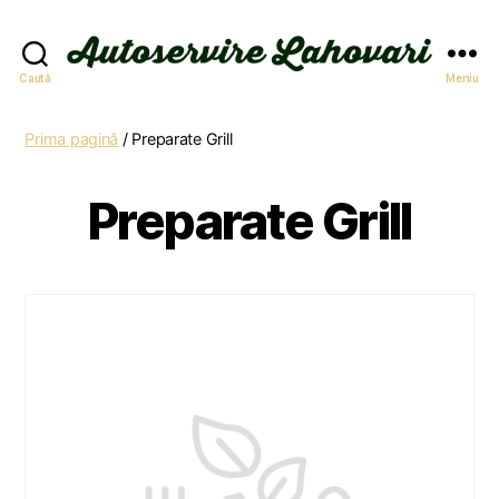
Autoservire
Caută
Meniu
Lahovari
Prima pagină
/ Preparate Grill
Preparate Grill