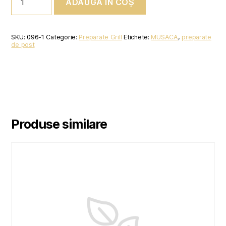
ADAUGĂ ÎN COȘ
COTLET
DE
PORC
SKU:
096-1
Categorie:
Preparate Grill
Etichete:
MUSACA
,
preparate
de post
Produse similare