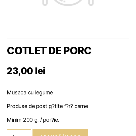
COTLET DE PORC
23,00
lei
Musaca cu legume
Produse de post g?tite f?r? carne
Minim 200 g. / por?ie.
Cantitate