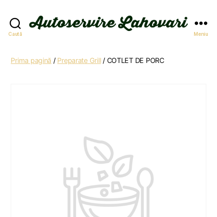
Autoservire
Caută
Meniu
Lahovari
Prima pagină
/
Preparate Grill
/ COTLET DE PORC