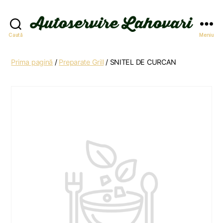
Autoservire
Caută
Meniu
Lahovari
Prima pagină
/
Preparate Grill
/ SNITEL DE CURCAN