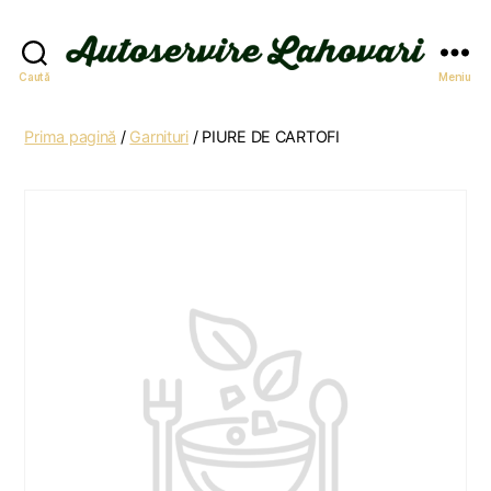
Autoservire
Caută
Meniu
Lahovari
Prima pagină
/
Garnituri
/ PIURE DE CARTOFI