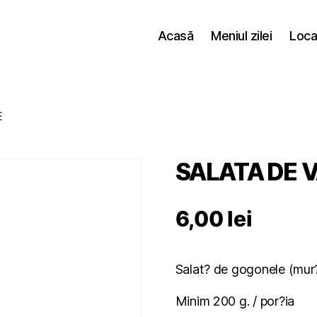
Acasă
Meniul zilei
Loca
E
SALATA DE 
6,00
lei
Salat? de gogonele (mur?
Minim 200 g. / por?ia