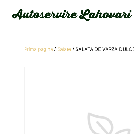
Autoservire
Lahovari
Prima pagină
/
Salate
/ SALATA DE VARZA DULC