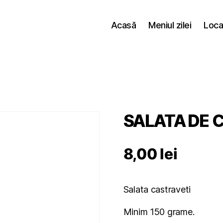
Acasă
Meniul zilei
Loca
SALATA DE 
8,00
lei
Salata castraveti
Minim 150 grame.