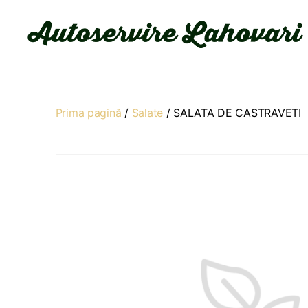
Autoservire
Lahovari
Prima pagină
/
Salate
/ SALATA DE CASTRAVETI