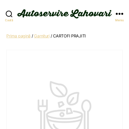
Autoservire
Caută
Meniu
Lahovari
Prima pagină
/
Garnituri
/ CARTOFI PRAJITI