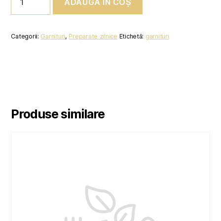
ADAUGĂ ÎN COȘ
CARTOFI
PRAJITI
Categorii:
Garnituri
,
Preparate zilnice
Etichetă:
garnituri
Produse similare