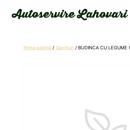
Autoservire
Lahovari
Prima pagină
/
Garnituri
/ BUDINCA CU LEGUME 