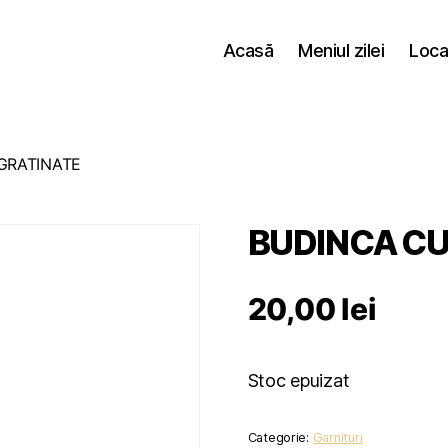
Acasă
Meniul zilei
Loca
GRATINATE
BUDINCA CU
20,00
lei
Stoc epuizat
Categorie:
Garnituri